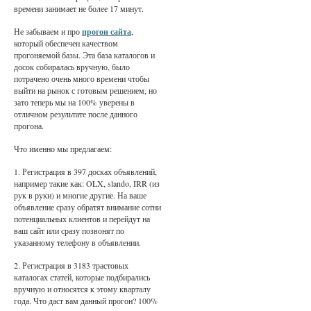
времени занимает не более 17 минут.
Не забываем и про
прогон сайта
,
который обеспечен качеством
прогоняемой базы. Эта база каталогов и
досок собиралась вручную, было
потрачено очень много времени чтобы
выйти на рынок с готовым решением, но
зато теперь мы на 100% уверены в
отличном результате после данного
прогона.
Что именно мы предлагаем:
1. Регистрация в 397 досках объявлений,
например такие как: OLX, slando, IRR (из
рук в руки) и многие другие. На ваше
объявление сразу обратят внимание сотни
потенциальных клиентов и перейдут на
ваш сайт или сразу позвонят по
указанному телефону в объявлении.
2. Регистрация в 3183 трастовых
каталогах статей, которые подбирались
вручную и относятся к этому кварталу
года. Что даст вам данный прогон? 100%