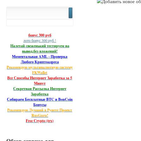
бонус 300 руб
лото бонус 300 руб !
Налетай свеженький тестируем на
вывод,без вложений!
Моментальная AML - Проверка
Любого Криптоадреса
Рекомендую мультивалютную систему
FKWallet
Все Способы Интернет Заработка за 5
Минут
Секретная Рассылка Интернет
Заработка
Собираем Бесплатные BTC и BonCoin
Бонусы
Рекомендую Лучший в Рунете Проект
RusGuru!
Free Crypto (trx)
Обзор сервиса для