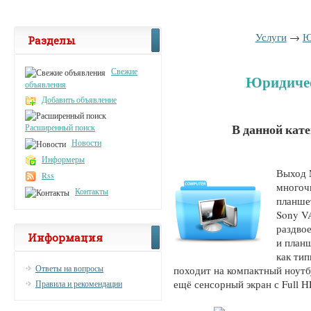
Услуги
→
Ю
Разделы
Свежие
Юридичес
объявления
Добавить объявление
В данной кат
Расширенный поиск
Новости
Информеры
Выход 
Rss
многоч
Контакты
планше
Sony V
раздво
Информация
и план
как тип
Ответы на вопросы
походит на компактный ноутб
ещё сенсорный экран с Full H
Правила и рекомендации