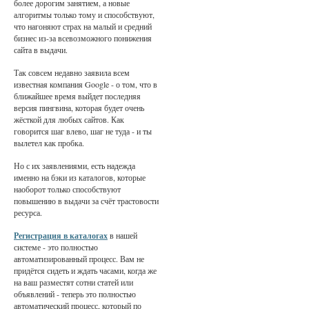
более дорогим занятием, а новые
алгоритмы только тому и способствуют,
что нагоняют страх на малый и средний
бизнес из-за всевозможного понижения
сайта в выдачи.
Так совсем недавно заявила всем
известная компания Google - о том, что в
ближайшее время выйдет последняя
версия пингвина, которая будет очень
жёсткой для любых сайтов. Как
говорится шаг влево, шаг не туда - и ты
вылетел как пробка.
Но с их заявлениями, есть надежда
именно на бэки из каталогов, которые
наоборот только способствуют
повышению в выдачи за счёт трастовости
ресурса.
Регистрация в каталогах
в нашей
системе - это полностью
автоматизированный процесс. Вам не
придётся сидеть и ждать часами, когда же
на ваш разместят сотни статей или
объявлений - теперь это полностью
автоматический процесс, который по