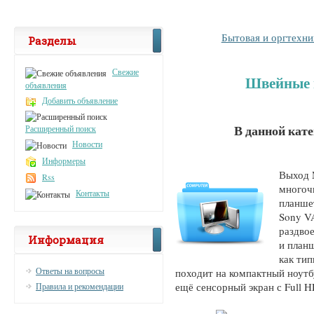
Бытовая и оргтехни
Разделы
Свежие
Швейные 
объявления
Добавить объявление
В данной кат
Расширенный поиск
Новости
Информеры
Выход 
Rss
многоч
Контакты
планше
Sony V
раздво
Информация
и план
как тип
Ответы на вопросы
походит на компактный ноутб
ещё сенсорный экран с Full H
Правила и рекомендации