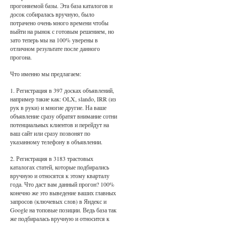
прогоняемой базы. Эта база каталогов и
досок собиралась вручную, было
потрачено очень много времени чтобы
выйти на рынок с готовым решением, но
зато теперь мы на 100% уверены в
отличном результате после данного
прогона.
Что именно мы предлагаем:
1. Регистрация в 397 досках объявлений,
например такие как: OLX, slando, IRR (из
рук в руки) и многие другие. На ваше
объявление сразу обратят внимание сотни
потенциальных клиентов и перейдут на
ваш сайт или сразу позвонят по
указанному телефону в объявлении.
2. Регистрация в 3183 трастовых
каталогах статей, которые подбирались
вручную и относятся к этому кварталу
года. Что даст вам данный прогон? 100%
конечно же это выведение ваших главных
запросов (ключевых слов) в Яндекс и
Google на топовые позиции. Ведь база так
же подбиралась вручную и относится к