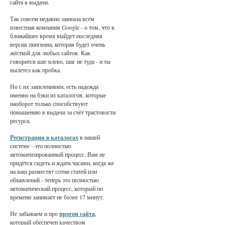
сайта в выдачи.
Так совсем недавно заявила всем
известная компания Google - о том, что в
ближайшее время выйдет последняя
версия пингвина, которая будет очень
жёсткой для любых сайтов. Как
говорится шаг влево, шаг не туда - и ты
вылетел как пробка.
Но с их заявлениями, есть надежда
именно на бэки из каталогов, которые
наоборот только способствуют
повышению в выдачи за счёт трастовости
ресурса.
Регистрация в каталогах
в нашей
системе - это полностью
автоматизированный процесс. Вам не
придётся сидеть и ждать часами, когда же
на ваш разместят сотни статей или
объявлений - теперь это полностью
автоматический процесс, который по
времени занимает не более 17 минут.
Не забываем и про
прогон сайта
,
который обеспечен качеством