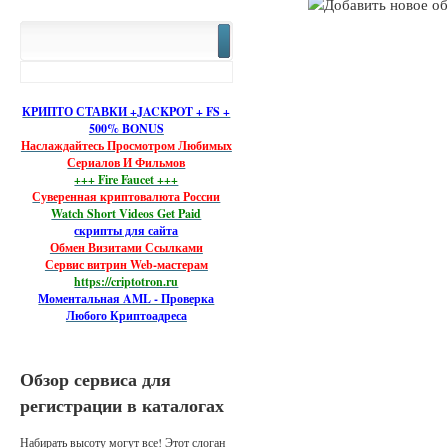
КРИПТО СТАВКИ +JACKPOT + FS +
500% BONUS
Наслаждайтесь Просмотром Любимых
Сериалов И Фильмов
+++ Fire Faucet +++
Суверенная криптовалюта России
Watch Short Videos Get Paid
скрипты для сайта
Обмен Визитами Ссылками
Сервис витрин Web-мастерам
https://criptotron.ru
Моментальная AML - Проверка
Любого Криптоадреса
Обзор сервиса для
регистрации в каталогах
Набирать высоту могут все! Этот слоган