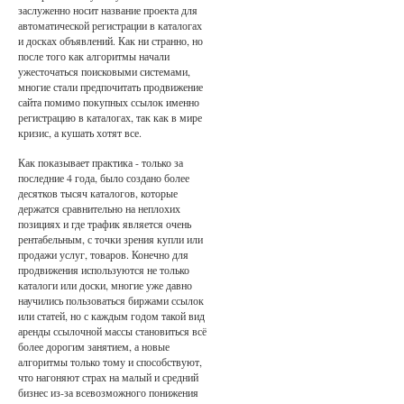
заслуженно носит название проекта для
автоматической регистрации в каталогах
и досках объявлений. Как ни странно, но
после того как алгоритмы начали
ужесточаться поисковыми системами,
многие стали предпочитать продвижение
сайта помимо покупных ссылок именно
регистрацию в каталогах, так как в мире
кризис, а кушать хотят все.
Как показывает практика - только за
последние 4 года, было создано более
десятков тысяч каталогов, которые
держатся сравнительно на неплохих
позициях и где трафик является очень
рентабельным, с точки зрения купли или
продажи услуг, товаров. Конечно для
продвижения используются не только
каталоги или доски, многие уже давно
научились пользоваться биржами ссылок
или статей, но с каждым годом такой вид
аренды ссылочной массы становиться всё
более дорогим занятием, а новые
алгоритмы только тому и способствуют,
что нагоняют страх на малый и средний
бизнес из-за всевозможного понижения