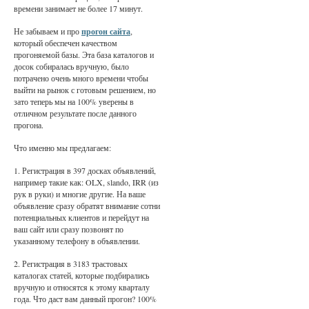
времени занимает не более 17 минут.
Не забываем и про
прогон сайта
,
который обеспечен качеством
прогоняемой базы. Эта база каталогов и
досок собиралась вручную, было
потрачено очень много времени чтобы
выйти на рынок с готовым решением, но
зато теперь мы на 100% уверены в
отличном результате после данного
прогона.
Что именно мы предлагаем:
1. Регистрация в 397 досках объявлений,
например такие как: OLX, slando, IRR (из
рук в руки) и многие другие. На ваше
объявление сразу обратят внимание сотни
потенциальных клиентов и перейдут на
ваш сайт или сразу позвонят по
указанному телефону в объявлении.
2. Регистрация в 3183 трастовых
каталогах статей, которые подбирались
вручную и относятся к этому кварталу
года. Что даст вам данный прогон? 100%