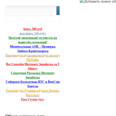
бонус 300 руб
лото бонус 300 руб !
Налетай свеженький тестируем на
вывод,без вложений!
Моментальная AML - Проверка
Любого Криптоадреса
Рекомендую мультивалютную систему
FKWallet
Все Способы Интернет Заработка за 5
Минут
Секретная Рассылка Интернет
Заработка
Собираем Бесплатные BTC и BonCoin
Бонусы
Рекомендую Лучший в Рунете Проект
RusGuru!
Free Crypto (trx)
Обзор сервиса для