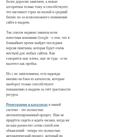
более дорогим занятием, а новые
алгоритмы только тому и способствуют,
что нагоняют страх на малый и средний
бизнес из-за всевозможного понижения
сайта в выдачи.
Так совсем недавно заявила всем
известная компания Google - о том, что в
ближайшее время выйдет последняя
версия пингвина, которая будет очень
жёсткой для любых сайтов. Как
говорится шаг влево, шаг не туда - и ты
вылетел как пробка.
Но с их заявлениями, есть надежда
именно на бэки из каталогов, которые
наоборот только способствуют
повышению в выдачи за счёт трастовости
ресурса.
Регистрация в каталогах
в нашей
системе - это полностью
автоматизированный процесс. Вам не
придётся сидеть и ждать часами, когда же
на ваш разместят сотни статей или
объявлений - теперь это полностью
автоматический процесс, который по