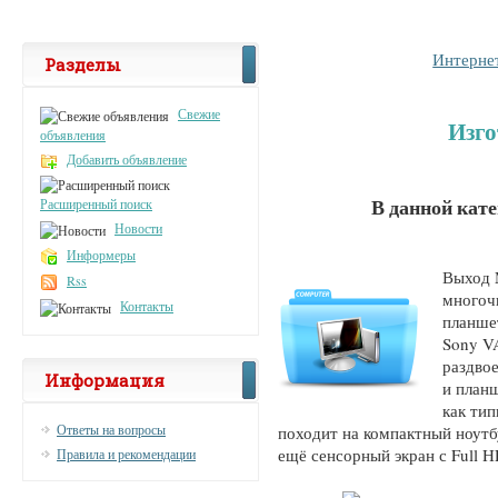
Интерне
Разделы
Свежие
Изго
объявления
Добавить объявление
В данной кат
Расширенный поиск
Новости
Информеры
Выход 
Rss
многоч
Контакты
планше
Sony V
раздво
Информация
и план
как тип
Ответы на вопросы
походит на компактный ноутб
ещё сенсорный экран с Full H
Правила и рекомендации