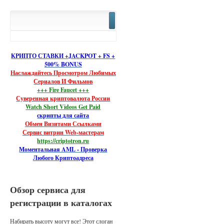
КРИПТО СТАВКИ +JACKPOT + FS +
500% BONUS
Наслаждайтесь Просмотром Любимых
Сериалов И Фильмов
+++ Fire Faucet +++
Суверенная криптовалюта России
Watch Short Videos Get Paid
скрипты для сайта
Обмен Визитами Ссылками
Сервис витрин Web-мастерам
https://criptotron.ru
Моментальная AML - Проверка
Любого Криптоадреса
Обзор сервиса для
регистрации в каталогах
Набирать высоту могут все! Этот слоган