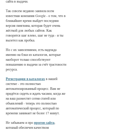
сайта в выдачи.
Так совсем недавно заявила всем
известная компания Google - о том, что в
ближайшее время выйдет последняя
версия пингвина, которая будет очень
жёсткой для любых сайтов. Как
говорится шаг влево, шаг не туда - и ты
вылетел как пробка.
Но с их заявлениями, есть надежда
именно на бэки из каталогов, которые
наоборот только способствуют
повышению в выдачи за счёт трастовости
ресурса.
Регистрация в каталогах
в нашей
системе - это полностью
автоматизированный процесс. Вам не
придётся сидеть и ждать часами, когда же
на ваш разместят сотни статей или
объявлений - теперь это полностью
автоматический процесс, который по
времени занимает не более 17 минут.
Не забываем и про
прогон сайта
,
который обеспечен качеством