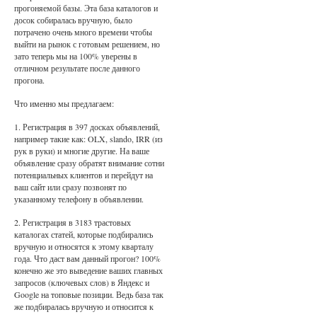
прогоняемой базы. Эта база каталогов и
досок собиралась вручную, было
потрачено очень много времени чтобы
выйти на рынок с готовым решением, но
зато теперь мы на 100% уверены в
отличном результате после данного
прогона.
Что именно мы предлагаем:
1. Регистрация в 397 досках объявлений,
например такие как: OLX, slando, IRR (из
рук в руки) и многие другие. На ваше
объявление сразу обратят внимание сотни
потенциальных клиентов и перейдут на
ваш сайт или сразу позвонят по
указанному телефону в объявлении.
2. Регистрация в 3183 трастовых
каталогах статей, которые подбирались
вручную и относятся к этому кварталу
года. Что даст вам данный прогон? 100%
конечно же это выведение ваших главных
запросов (ключевых слов) в Яндекс и
Google на топовые позиции. Ведь база так
же подбиралась вручную и относится к