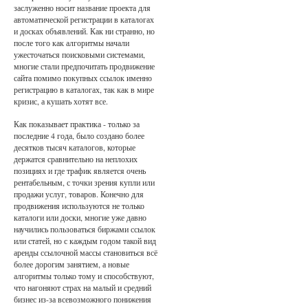
заслуженно носит название проекта для
автоматической регистрации в каталогах
и досках объявлений. Как ни странно, но
после того как алгоритмы начали
ужесточаться поисковыми системами,
многие стали предпочитать продвижение
сайта помимо покупных ссылок именно
регистрацию в каталогах, так как в мире
кризис, а кушать хотят все.
Как показывает практика - только за
последние 4 года, было создано более
десятков тысяч каталогов, которые
держатся сравнительно на неплохих
позициях и где трафик является очень
рентабельным, с точки зрения купли или
продажи услуг, товаров. Конечно для
продвижения используются не только
каталоги или доски, многие уже давно
научились пользоваться биржами ссылок
или статей, но с каждым годом такой вид
аренды ссылочной массы становиться всё
более дорогим занятием, а новые
алгоритмы только тому и способствуют,
что нагоняют страх на малый и средний
бизнес из-за всевозможного понижения